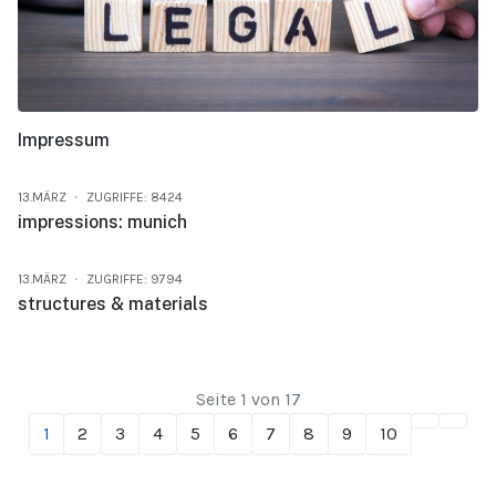
Impressum
13.MÄRZ
ZUGRIFFE: 8424
impressions: munich
13.MÄRZ
ZUGRIFFE: 9794
structures & materials
Seite 1 von 17
1
2
3
4
5
6
7
8
9
10