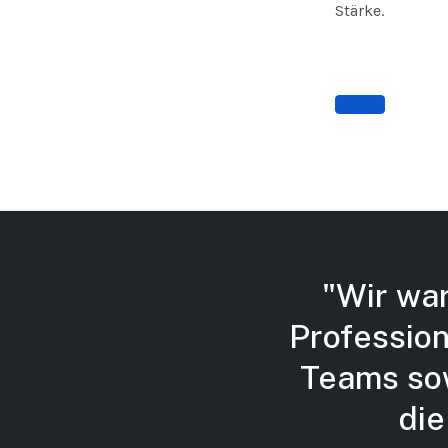
Stärke.
"Wir wa
Professio
Teams sow
die