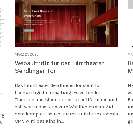
MÄRZ 21, 2023
MÄ
Webauftritts für das Filmtheater
B
Sendlinger Tor
M
Das Filmtheater Sendlinger Tor steht für
Na
hochwertige Unterhaltung. Es verbindet
wu
r.
Tradition und Moderne seit über 110 Jahren und
Ba
soll weiter das Kino zum Wohlfühlen sein. Auf
um
dem komplett neuen Internetauftritt im Joomla
un
ng
CMS wird das Kino in...
ge
.