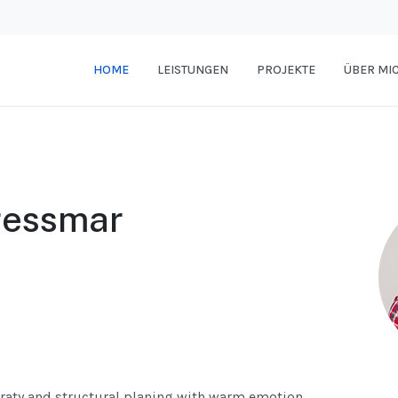
HOME
LEISTUNGEN
PROJEKTE
ÜBER MI
ressmar
earaty and structural planing with warm emotion.