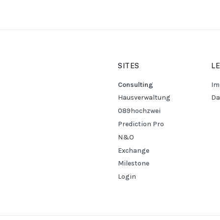
SITES
L
Consulting
Im
Hausverwaltung
Da
089hochzwei
Prediction Pro
N&O
Exchange
Milestone
Login