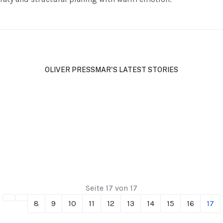
OLIVER PRESSMAR'S LATEST STORIES
Seite 17 von 17
8
9
10
11
12
13
14
15
16
17