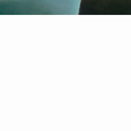
TRAUUNG &
HOCHZEITSFEI
Wir diesen besonderen Anlass mit Euch
feiern. Die kirchliche Trauung und die Hochzeitsfeier
finden am Moarhof im wunderschönen Samerberger