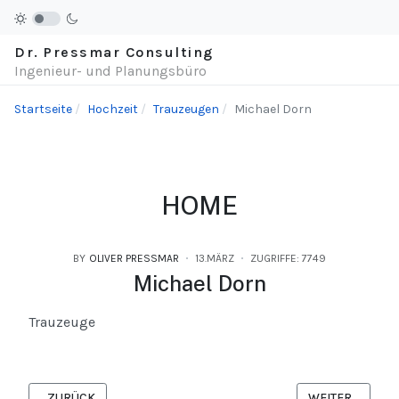
Dr. Pressmar Consulting
Ingenieur- und Planungsbüro
Startseite
Hochzeit
Trauzeugen
Michael Dorn
HOME
BY
OLIVER PRESSMAR
13.MÄRZ
ZUGRIFFE: 7749
Michael Dorn
Trauzeuge
VORHERIGER BEITRAG: PETER POSSE
NÄCHSTER BEIT
ZURÜCK
WEITER